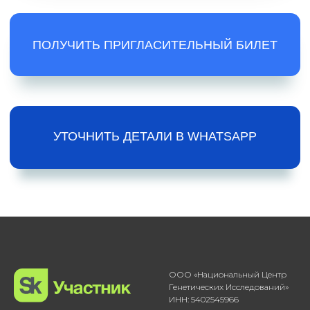
ООО «Национальный Центр
Генетических Исследований»
ИНН: 5402545966