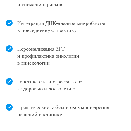
и снижению рисков
Интеграция ДНК-анализа микробиоты
в повседневную практику
Персонализация ЗГТ
и профилактика онкологии
в гинекологии
Генетика сна и стресса: ключ
к здоровью и долголетию
Национальный Центр Генетических
Исследований (MyGenetics)
работает
на рынке генетических исследований с
Практические кейсы и схемы внедрения
2013 года. Панели тестов позволяют
решений в клинике
изучить ключевые показатели,
связанные с активностью, энергией,
психоэмоциональной сферой,