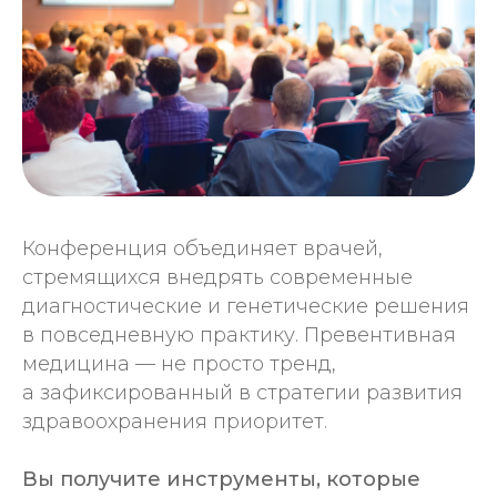
Нутрициологам
Акушерам-гинекологам
Эндокринологам
Конференция объединяет врачей,
Фармацевтам
стремящихся внедрять современные
диагностические и генетические решения
Неврологам
в повседневную практику. Превентивная
медицина — не просто тренд,
Владельцам и управляющим клиник
а зафиксированный в стратегии развития
здравоохранения приоритет.
Специалистам превентивной и
антивозрастной медицины
Вы получите инструменты, которые