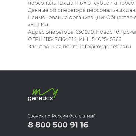
персональных данных от субъекта персо
Данные об операторе персональных дан
Наименование организации: Общество с
«НЦГИ»).
Адрес оператора: 630090, Новосибирская о
ОГРН 1115476164814, ИНН 5402545966
Электронная почта: info@mygenetics.ru
Звонок по России бесплатный
8 800 500 91 16