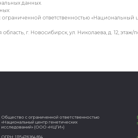
нальных данных.
ных:
 ограниченной ответственностью «Национальный ц
бласть, г. Новосибирск, ул. Николаева, д. 12, этаж/п
Общество с ограниченной ответственностью
«Национальный центр генетических
исследований» (ООО «НЦГИ»)
ОГРН: 1 115 476 164 814