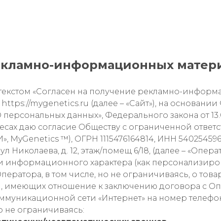
екламно-информационных матери
с текстом «Согласен на получение рекламно-инфор
https://mygenetics.ru (далее – «Сайт»), на основан
 персональных данных», Федерального закона от 13.0
ересах даю согласие Обществу с ограниченной отве
 MyGenetics ™), ОГРН 1115476164814, ИНН 540254596
л Николаева, д. 12, этаж/помещ 6/18, (далее – «Опер
и информационного характера (как персонализиров
ператора, в том числе, но не ограничиваясь, о това
й, имеющих отношение к заключению договора с О
ммуникационной сети «Интернет» на номер телефон
но не ограничиваясь: