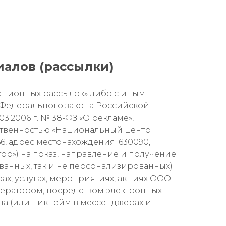
алов (рассылки)
мационных рассылок» либо с иным
ии Федерального закона Российской
3.2006 г. № 38-ФЗ «О рекламе»,
тственностью «Национальный центр
6, адрес местонахождения: 630090,
атор») на показ, направление и получение
анных, так и не персонализированных)
рах, услугах, мероприятиях, акциях ООО
ператором, посредством электронных
а (или никнейм в мессенджерах и