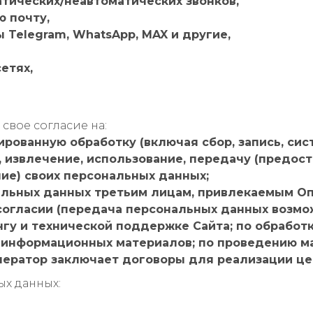
тических/неавтоматических звонков,
ю почту,
Telegram, WhatsApp, MAX и другие,
етях,
свое согласие на:
рованную обработку (включая сбор, запись, сис
 извлечение, использование, передачу (предост
ие) своих персональных данных;
альных данных третьим лицам, привлекаемым О
согласии (передача персональных данных возмож
гу и технической поддержке Сайта; по обработк
информационных материалов; по проведению ма
ператор заключает договоры для реализации це
х данных: