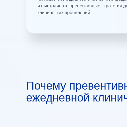
и выстраивать превентивные стратегии д
клинических проявлений
Почему превентивн
ежедневной клинич