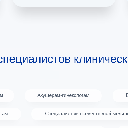
специалистов клиническ
ам
Акушерам-гинекологам
Специалистам превентивной медиц
огам