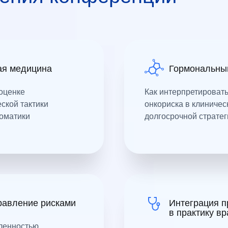
ая медицина
Гормональный
 оценке
Как интерпретироват
ской тактики
онкориска в клиничес
томатики
долгосрочной страте
равление рисками
Интеграция 
в практику вр
еленностью