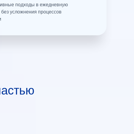
тивные подходы в ежедневную
у без усложнения процессов
и
частью