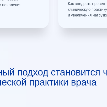
Как внедрять превен
о появления
клиническую практик
и увеличения нагрузк
ый подход становится 
еской практики врача