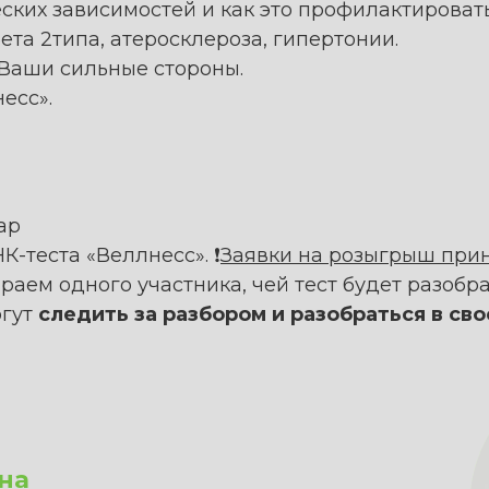
ских зависимостей и как это профилактировать
та 2типа, атеросклероза, гипертонии.
 Ваши сильные стороны.
есс».
ар
-теста «Веллнесс». ❗️
Заявки на розыгрыш при
раем одного участника, чей тест будет разоб
огут
следить за разбором и разобраться в св
на