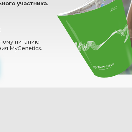
ьного участника.
а
бному питанию.
ия MyGenetics.