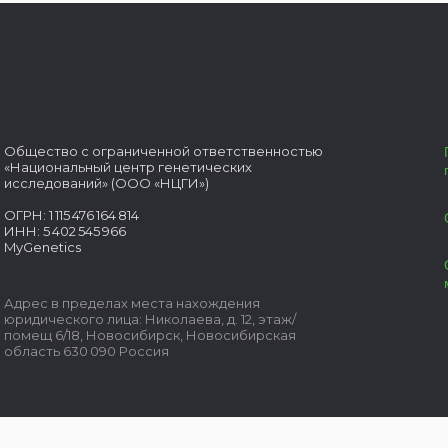
Общество с ограниченной ответственностью
«Национальный центр генетических
исследований» (ООО «НЦГИ»)
ОГРН: 1 115 476 164 814
ИНН: 5 402 545 966
MyGenetics
Адрес в пределах места нахождения
юридического лица:
Николаева, д. 12, этаж/
помещ 6/18, Новосибирск, Новосибирская
область 630 090 Россия