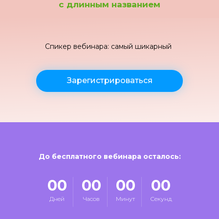
с длинным названием
Спикер вебинара: самый шикарный
Зарегистрироваться
До бесплатного вебинара осталось:
00
00
00
00
Дней
Часов
Минут
Секунд