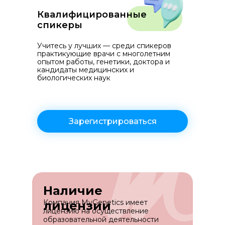
Квалифицированные
спикеры
Учитесь у лучших — среди спикеров
практикующие врачи с многолетним
опытом работы, генетики, доктора и
кандидаты медицинских и
биологических наук
Зарегистрироваться
Наличие
Компания MyGenetics имеет
лицензии
лицензию на осуществление
образовательной деятельности