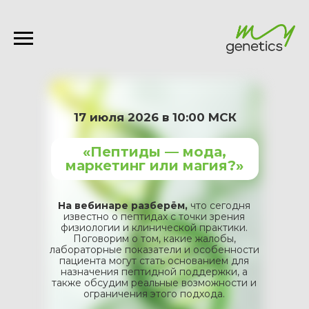
17 июля 2026 в 10:00 МСК
«Пептиды — мода,
маркетинг или магия?»
На вебинаре разберём,
что сегодня
известно о пептидах с точки зрения
физиологии и клинической практики.
Поговорим о том, какие жалобы,
лабораторные показатели и особенности
пациента могут стать основанием для
назначения пептидной поддержки, а
также обсудим реальные возможности и
ограничения этого подхода.