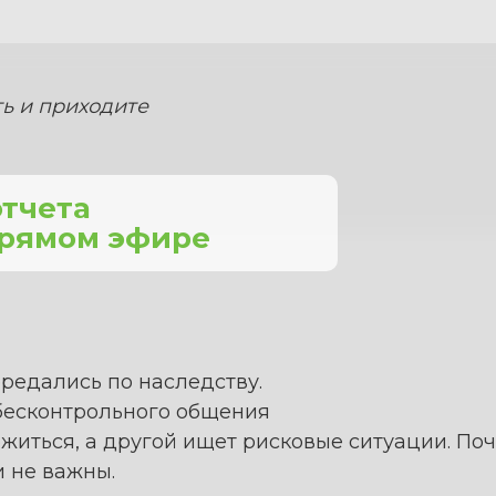
ь и приходите
отчета
прямом эфире
ередались по наследству.
и бесконтрольного общения
житься, а другой ищет рисковые ситуации. Поч
и не важны.