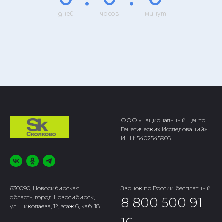
дней
часов
минут
ООО «Национальный Центр
Генетических Исследований»
ИНН: 5402545966
630090, Новосибирская
Звонок по России бесплатный
область, город Новосибирск,
8 800 500 91
ул. Николаева, 12, этаж 6, каб. 18