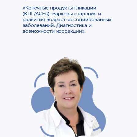
Программа конференции
«Конечные продукты гликации
(КПГ/AGEs): маркеры старения и
развития возраст-ассоциированных
13 августа | Уфа | Очный
заболеваний. Диагностика и
формат
возможности коррекции»