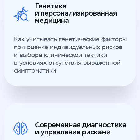
превентивные стратегии до появления
клинических проявлений
Гормональный фон
и онкориски
Как интерпретировать гормональные
показатели и факторы онкориска
в клиническом контексте и при
формировании долгосрочной
стратегии ведения пациента
Интеграция превентивных
решений в практику врача