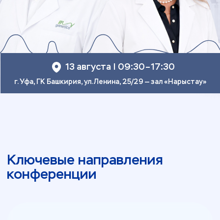
Генетика
и персонализированная
медицина
Как учитывать генетические факторы
при оценке индивидуальных рисков
и выборе клинической тактики
в условиях отсутствия выраженной
симптоматики
Современная диагностика
и управление рисками
Как работать с диагностической
неопределенностью и выстраивать