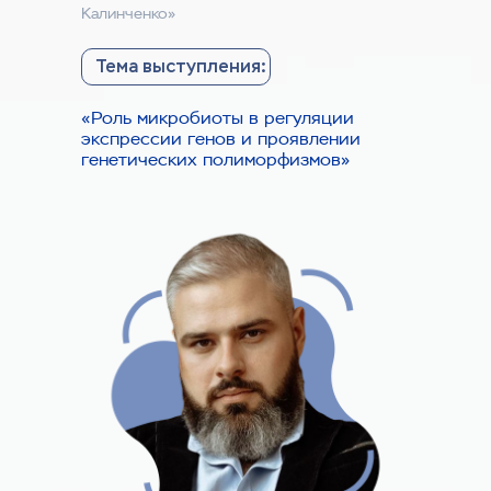
Калинченко»
Партнеры конференции
Тема выступления:
«Роль микробиоты в регуляции
экспрессии генов и проявлении
генетических полиморфизмов»
Медицинская конференция —
пространство, где объединяются
практикующие врачи, специалисты
в области генетики и лидеры
медицинского рынка.
Станьте партнёром конференции
и частью профессионального
сообщества, формирующего будущее
медицины