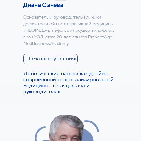
Диана Сычева
Основатель и руководитель клиники
доказательной и интегративной медицины
«НЕОМЕД» в г.Уфа, врач акушер-гинеколог,
врач УЗД, стаж 20 лет, спикер PreventAge,
MedBusinessAcademy
Организатор
Тема выступления:
«Генетические панели как драйвер
современной персонализированной
медицины - взгляд врача и
руководителя»
Национальный Центр Генетических
Исследований
(НЦГИ) работает
на рынке генетических исследований
с 2013 года, является резидентом
инновационного центра «Сколково»