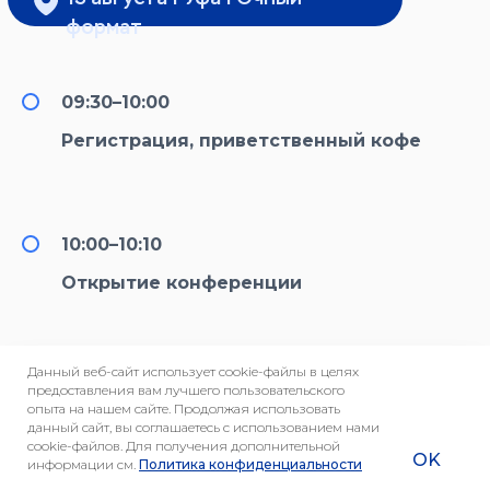
09:30–10:00
Регистрация, приветственный кофе
10:00–10:10
Открытие конференции
Данный веб-сайт использует cookie-файлы в целях
10:10–11:00
предоставления вам лучшего пользовательского
опыта на нашем сайте. Продолжая использовать
Валерий Полуновский
данный сайт, вы соглашаетесь с использованием нами
cookie-файлов. Для получения дополнительной
OK
Тема:
Генетика в превентивной
информации см.
Политика конфиденциальности
и персонализированной медицине