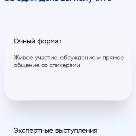
Конференция для
специалистов клинической
практики
Владельцам и управляющим клиник
Акушерам-
Генетикам
гинекологам
Специалистам превентивной медицины
Терапевтам
Эндокринологам
Нутрициологам
Диетологам
Гастроэнтерологам