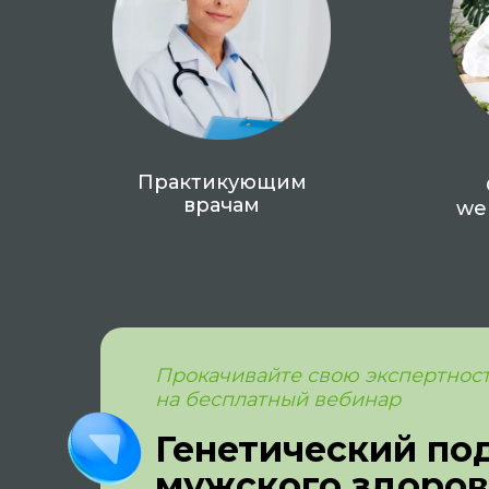
Практикующим
врачам
we
Прокачивайте свою экспертност
на бесплатный вебинар
Генетический по
мужского здоров