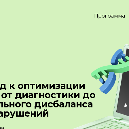
Программа
д к оптимизации
 от диагностики до
льного дисбаланса
нарушений
ва