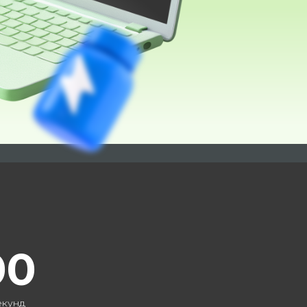
00
екунд