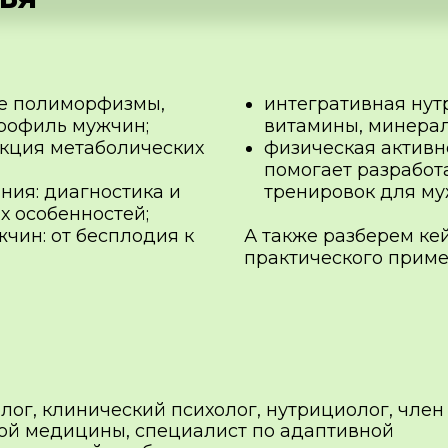
ые полиморфизмы,
интегративная нут
рофиль мужчин;
витамины, минерал
екция метаболических
физическая активно
помогает разработ
ния: диагностика и
тренировок для му
х особенностей;
чин: от бесплодия к
А также разберем ке
практического приме
лог, клинический психолог, нутрициолог, член
й медицины, специалист по адаптивной