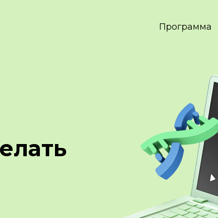
Программа
делать
а