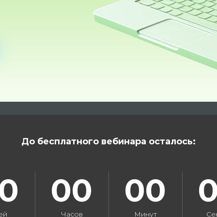
До бесплатного вебинара осталось:
0
00
00
ей
Часов
Минут
Се