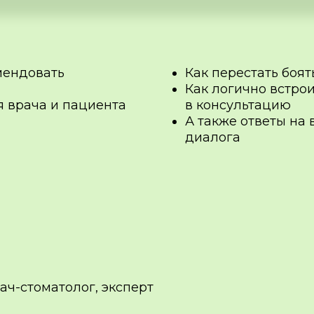
омендовать
Как перестать боят
Как логично встро
 врача и пациента
в консультацию
А также ответы на
диалога
ач-стоматолог, эксперт