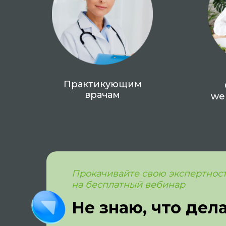
Практикующим
врачам
we
Прокачивайте свою экспертност
на бесплатный вебинар
Не знаю, что дел