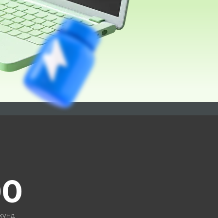
00
кунд